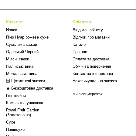
Каталог
Клієнтам
Новак
Вхід до кабінету
Піно Нуар рожеве сухе
Відгуки про магазин
Сухолиманський
Каталог
Одеський Чорний
Про нас
М’ясні снеки
Оплата та доставка
Італійські вина
Обмін та повернення
Молдавські вина
Контактна інформація
🙌 Щотижневі знижки
Накопичувальна знижка
🔥 Безкоштовна доставка
Ми в соцмережах
Глінтвейни
Компактна упаковка
Royal Fruit Garden
(Золотоноша)
Сухе
Напівсухе