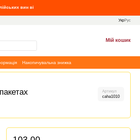
 вин від 10 л вин, та Villa Tinta від 690 грн
Укр
Рус
Мій кошик
формація
Накопичувальна знижка
пакетах
Артикул
caha1010
103.00