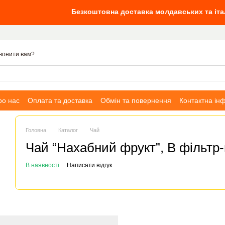
Безкоштовна доставка молдавських та італійських
вонити вам?
ро нас
Оплата та доставка
Обмін та повернення
Контактна ін
Головна
Каталог
Чай
Чай “Нахабний фрукт”, В фільтр-
В наявності
Написати відгук