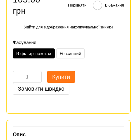
Порівняти
В бажання
грн
Увійти
для відображення накопичувальної знижки
%
Фасування
В фільтр-пакетах
Розсипний
Купити
Замовити швидко
Опис