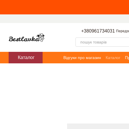
Перейти до основного контенту
+380961734031
Передз
Каталог
Відгуки про магазин
Каталог
П