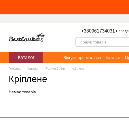
Перейти до основного контенту
+380961734031
Передз
Каталог
Відгуки про магазин
Каталог
П
Головна
Каталог
Розлив 1 літр
Кріплене
Кріплене
Немає товарів