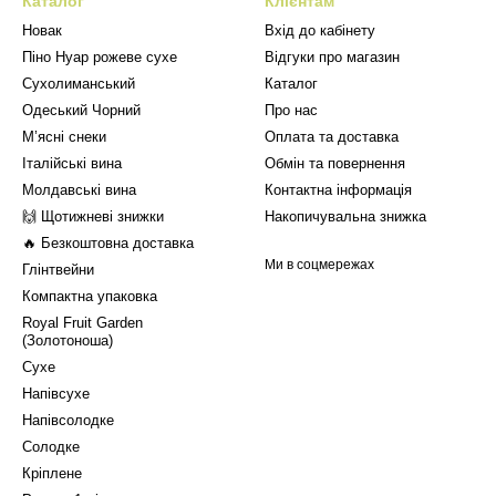
Каталог
Клієнтам
Новак
Вхід до кабінету
Піно Нуар рожеве сухе
Відгуки про магазин
Сухолиманський
Каталог
Одеський Чорний
Про нас
М’ясні снеки
Оплата та доставка
Італійські вина
Обмін та повернення
Молдавські вина
Контактна інформація
🙌 Щотижневі знижки
Накопичувальна знижка
🔥 Безкоштовна доставка
Ми в соцмережах
Глінтвейни
Компактна упаковка
Royal Fruit Garden
(Золотоноша)
Сухе
Напівсухе
Напівсолодке
Солодке
Кріплене