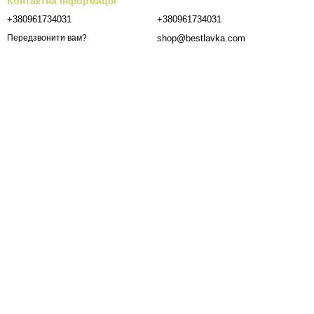
Контактна інформація
+380961734031
+380961734031
shop@bestlavka.com
Передзвонити вам?