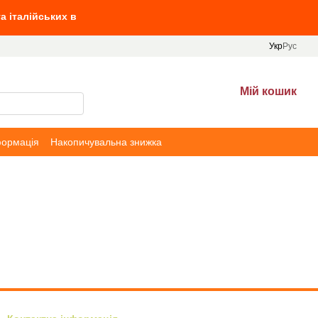
лійських вин від 10 л вин, та Villa Tinta від 690 грн
Укр
Рус
Мій кошик
формація
Накопичувальна знижка