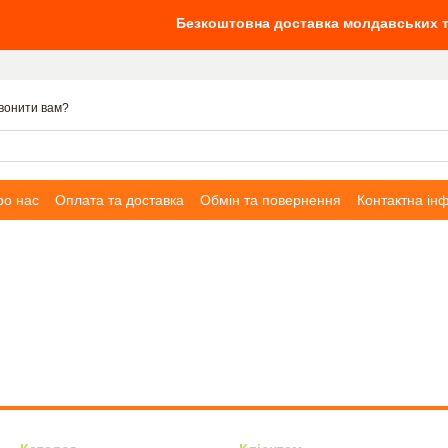
Безкоштовна доставка молдавських та іта
вонити вам?
ро нас
Оплата та доставка
Обмін та повернення
Контактна ін