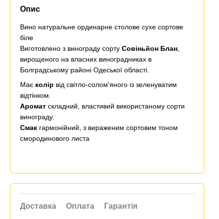
Опис
Вино натуральне ординарне столове сухе сортове
біле
Виготовлено з винограду сорту
Совіньйон Блан
,
вирощеного на власних виноградниках в
Болградському районі Одеської області.
Має
колір
від світло-солом'яного із зеленуватим
відтінком.
Аромат
складний, властивий використаному сорти
винограду.
Смак
гармонійний, з вираженим сортовим тоном
смородинового листа
Доставка
Оплата
Гарантія