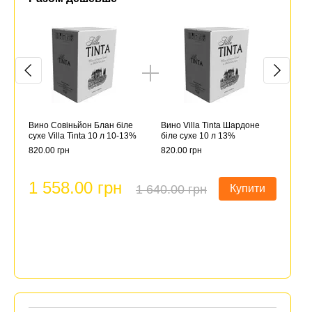
Вино Совіньйон Блан біле
Вино Villa Tinta Шардоне
Вино Со
сухе Villa Tinta 10 л 10-13%
біле сухе 10 л 13%
Блан біл
Villa Tint
820.00 грн
820.00 грн
10-13%
820.00 г
1 558.00 грн
1 640.00 грн
Купити
2 26