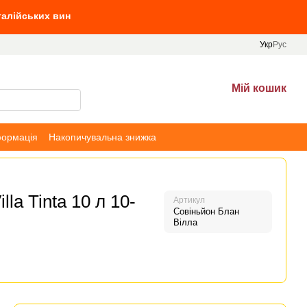
 вин від 10 л вин, та Villa Tinta від 690 грн
Укр
Рус
Мій кошик
формація
Накопичувальна знижка
la Tinta 10 л 10-
Артикул
Совіньйон Блан
Вілла