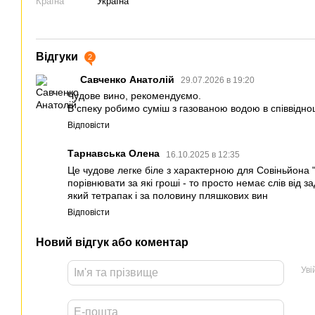
Країна
Україна
Відгуки
2
Савченко Анатолій
29.07.2026 в 19:20
Чудове вино, рекомендуємо.
В спеку робимо суміш з газованою водою в співвідно
Відповісти
Тарнавська Олена
16.10.2025 в 12:35
Це чудове легке біле з характерною для Совіньйона "
порівнювати за які гроші - то просто немає слів від 
який тетрапак і за половину пляшкових вин
Відповісти
Новий відгук або коментар
Уві