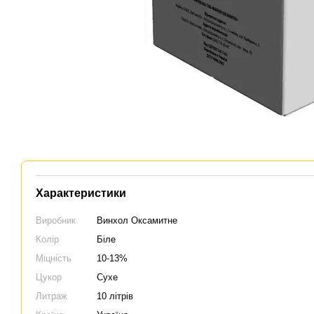
Характеристики
Виробник
Винхол Оксамитне
Колір
Біле
Міцність
10-13%
Цукор
Сухе
Литраж
10 літрів