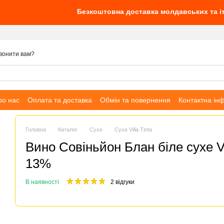
Безкоштовна доставка молдавських та італійських
вонити вам?
ро нас
Оплата та доставка
Обмін та повернення
Контактна ін
Головна
Каталог
Сухе
Сухе Villa Tinta
Вино Совіньйон Блан біле сухе Vil
13%
В наявності
2 відгуки