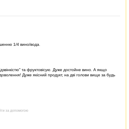
шенню 1/4 вино/вода.
дзвінкістю" та фруктовісую. Дуже достойне вино. А якщо
задоволення! Дуже якісний продукт, на дві голови вище за будь
йти за допомогою