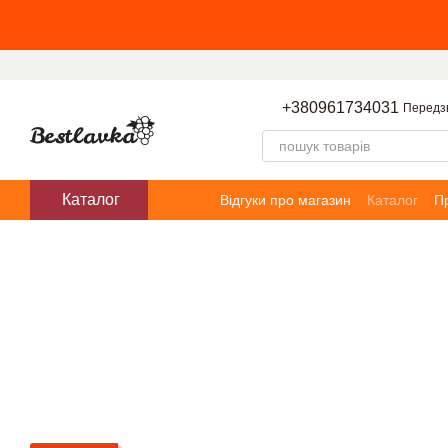
Перейти до основного контенту
+380961734031
Передз
Каталог
Відгуки про магазин
Каталог
П