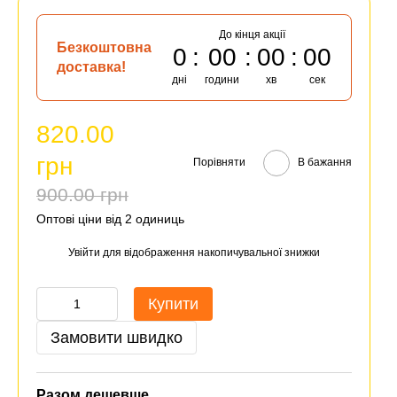
До кінця акції
Безкоштовна
0
00
00
00
доставка!
дні
години
хв
сек
820.00
грн
Порівняти
В бажання
900.00 грн
Оптові ціни від 2 одиниць
Увійти
для відображення накопичувальної знижки
%
Купити
Замовити швидко
Разом дешевше
Разом