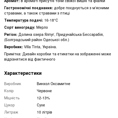
Аромат:
в ароматі присутні тони свіжої вишні та фіалки
Гастрономічні поєднання:
добре поєднується з м'ясними
стравами, а також стравами з птиці
Температура подачі:
16-18°С
Сорт винограду:
Мерло
Регіон:
Долина озера Ялпуг, Придунайська Бессарабія,
(Болградський район Одеської обл.)
Виробник:
Villa Tinta, Україна.
Примітка: Дизайн коробки та етикетки на зображенні може
відрізнятися від фактичного
Характеристики
Виробник
Винхол Оксамитне
Колір
Червоне
Міцність
12-13%
Цукор
Сухе
Литраж
10 літрів