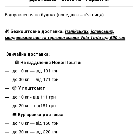
Відправлення по буднях
(понеділок – п'ятниця)
🎁
Безкоштовна доставка:
італійських, іспанських,
молдавських вин та торгової марки Villa Tinta від 690 грн
Звичайна доставка:
🏤
На відділення Нової Пошти:
до 10 кг — від 101 грн
до 30 кг — від 171 грн
📦
У поштомат
до 10 кг - від 111 грн
до 20 кг - від181 грн
🚚
Кур’єрська доставка
до 10 кг — від 150 грн
до 30 кг — від 220 грн