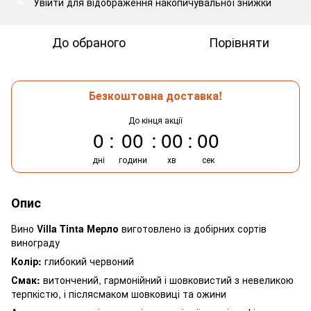
Увійти
для відображення накопичувальної знижки
%
До обраного
Порівняти
Безкоштовна доставка!
До кінця акції
0
00
00
00
дні
години
хв
сек
Опис
Вино
Villa Tinta Мерло
виготовлено із добірних сортів
винограду
Колір:
глибокий червоний
Смак:
витончений, гармонійний і шовковистий з невеликою
терпкістю, і післясмаком шовковиці та ожини