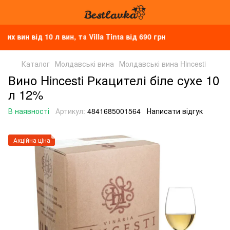
н від 10 л вин, та Villa Tinta від 690 грн
Каталог
Молдавські вина
Молдавські вина Hincesti
Вино Hincesti Ркацителі біле сухе 10
л 12%
В наявності
Артикул:
4841685001564
Написати відгук
Акційна ціна