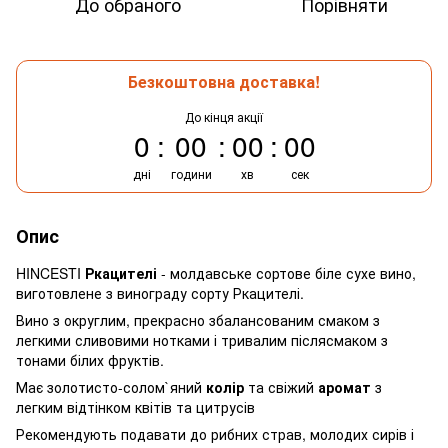
До обраного
Порівняти
Безкоштовна доставка!
До кінця акції
0
00
00
00
дні
години
хв
сек
Опис
HINCESTI
Ркацителі
- молдавське сортове біле сухе вино,
виготовлене з винограду сорту Ркацителі.
Вино з округлим, прекрасно збалансованим смаком з
легкими сливовими нотками і тривалим післясмаком з
тонами білих фруктів.
Має золотисто-солом`яний
колір
та свіжий
аромат
з
легким відтінком квітів та цитрусів
Рекомендують подавати до рибних страв, молодих сирів і