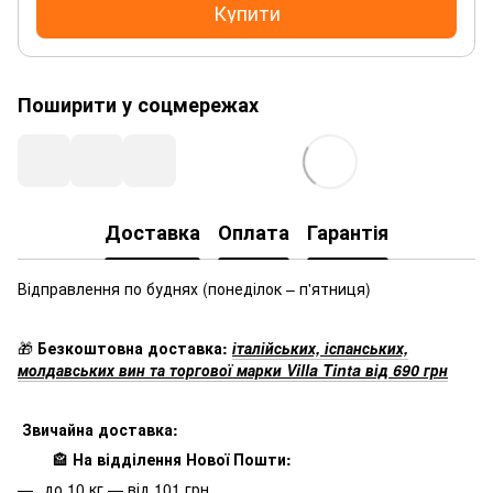
Купити
Поширити у соцмережах
Доставка
Оплата
Гарантія
Відправлення по буднях
(понеділок – п'ятниця)
🎁
Безкоштовна доставка:
італійських, іспанських,
молдавських вин та торгової марки Villa Tinta від 690 грн
Звичайна доставка:
🏤
На відділення Нової Пошти:
до 10 кг — від 101 грн