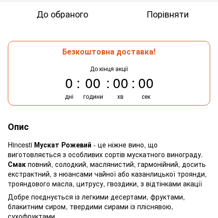
До обраного
Порівняти
Безкоштовна доставка!
До кінця акції
0
00
00
00
дні
години
хв
сек
Опис
Hincesti
Мускат Рожевий
- це ніжне вино, що
виготовляється з особливих сортів мускатного винограду.
Смак
повний, солодкий, маслянистий, гармонійний, досить
екстрактний, з нюансами чайної або казанлицької троянди,
трояндового масла, цитрусу, гвоздики, з відтінками акації
Добре поєднується із легкими десертами, фруктами,
блакитним сиром, твердими сирами із пліснявою,
сухофруктами