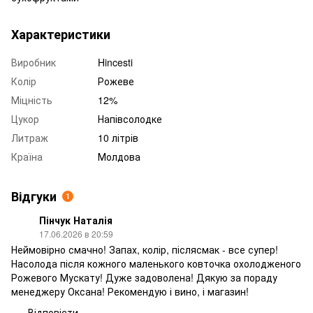
Характеристики
Виробник
Hincesti
Колір
Рожеве
Міцність
12%
Цукор
Напівсолодке
Литраж
10 літрів
Країна
Молдова
Відгуки
1
Пінчук Наталія
17.06.2026 в 20:59
Неймовірно смачно! Запах, колір, післясмак - все супер!
Насолода після кожного маленького ковточка охолодженого
Рожевого Мускату! Дуже задоволена! Дякую за пораду
менеджеру Оксана! Рекомендую і вино, і магазин!
Відповісти