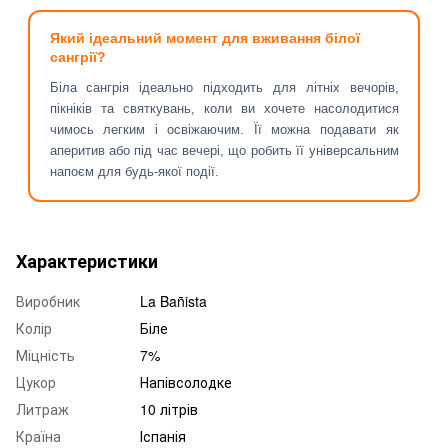
Який ідеальний момент для вживання білої
сангрії?
Біла сангрія ідеально підходить для літніх вечорів,
пікніків та святкувань, коли ви хочете насолодитися
чимось легким і освіжаючим. Її можна подавати як
аперитив або під час вечері, що робить її універсальним
напоєм для будь-якої події.
Характеристики
Виробник
La Bañista
Колір
Біле
Міцність
7%
Цукор
Напівсолодке
Литраж
10 літрів
Країна
Іспанія