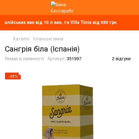
ких вин від 10 л вин, та Villa Tinta від 690 грн
Каталог
Іспанські вина
Сангрія біла (Іспанія)
Немає в наявності
Артикул:
351997
2 відгуки
−26%