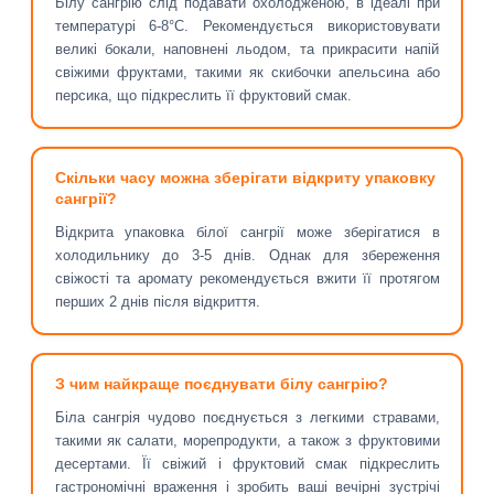
Білу сангрію слід подавати охолодженою, в ідеалі при
температурі 6-8°C. Рекомендується використовувати
великі бокали, наповнені льодом, та прикрасити напій
свіжими фруктами, такими як скибочки апельсина або
персика, що підкреслить її фруктовий смак.
Скільки часу можна зберігати відкриту упаковку
сангрії?
Відкрита упаковка білої сангрії може зберігатися в
холодильнику до 3-5 днів. Однак для збереження
свіжості та аромату рекомендується вжити її протягом
перших 2 днів після відкриття.
З чим найкраще поєднувати білу сангрію?
Біла сангрія чудово поєднується з легкими стравами,
такими як салати, морепродукти, а також з фруктовими
десертами. Її свіжий і фруктовий смак підкреслить
гастрономічні враження і зробить ваші вечірні зустрічі