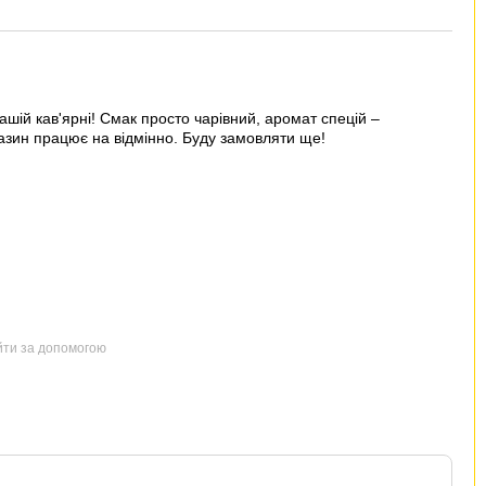
ашій кав'ярні! Смак просто чарівний, аромат спецій –
ин працює на відмінно. Буду замовляти ще!
йти за допомогою