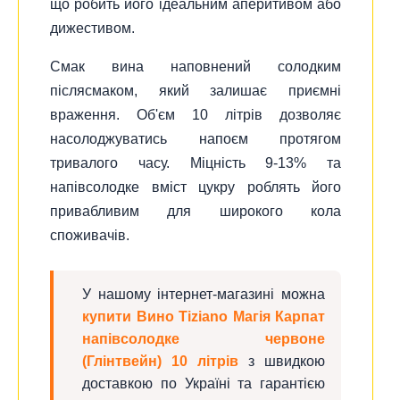
що робить його ідеальним аперитивом або
дижестивом.
Смак вина наповнений солодким
післясмаком, який залишає приємні
враження. Об'єм 10 літрів дозволяє
насолоджуватись напоєм протягом
тривалого часу. Міцність 9-13% та
напівсолодке вміст цукру роблять його
привабливим для широкого кола
споживачів.
У нашому інтернет-магазині можна
купити Вино Tiziano Магія Карпат
напівсолодке червоне
(Глінтвейн) 10 літрів
з швидкою
доставкою по Україні та гарантією