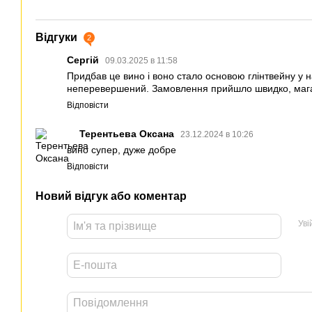
Відгуки
2
Сергій
09.03.2025 в 11:58
Придбав це вино і воно стало основою глінтвейну у н
неперевершений. Замовлення прийшло швидко, магаз
Відповісти
Терентьева Оксана
23.12.2024 в 10:26
вино супер, дуже добре
Відповісти
Новий відгук або коментар
Уві