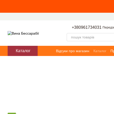
Перейти до основного контенту
+380961734031
Передз
Каталог
Відгуки про магазин
Каталог
П