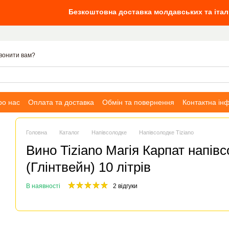
Безкоштовна доставка молдавських та італійських вин ві
вонити вам?
ро нас
Оплата та доставка
Обмін та повернення
Контактна ін
Головна
Каталог
Напівсолодке
Напівсолодке Tiziano
Вино Tiziano Магія Карпат напів
(Глінтвейн) 10 літрів
В наявності
2 відгуки