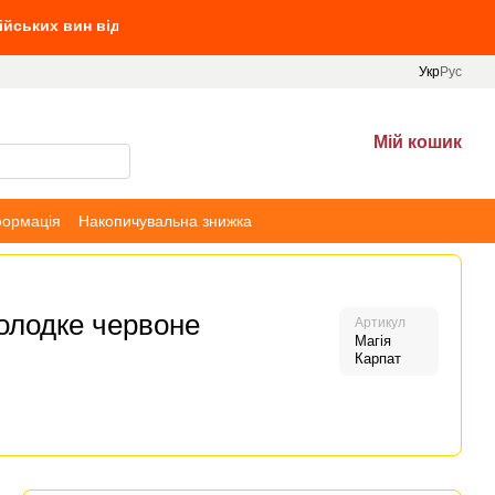
д 10 л вин, та Villa Tinta від 690 грн
Укр
Рус
Мій кошик
формація
Накопичувальна знижка
солодке червоне
Артикул
Магія
Карпат