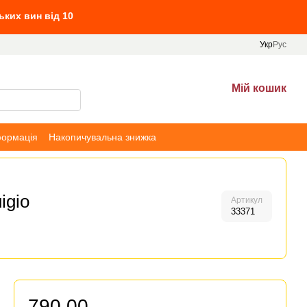
0 л вин, та Villa Tinta від 690 грн
Укр
Рус
Мій кошик
формація
Накопичувальна знижка
igio
Артикул
33371
790.00