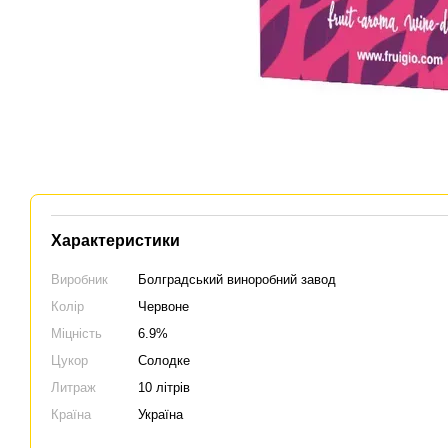
Характеристики
Виробник
Болградський виноробний завод
Колір
Червоне
Міцність
6.9%
Цукор
Солодке
Литраж
10 літрів
Країна
Україна