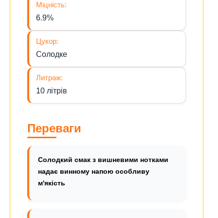
Міцність:
6.9%
Цукор:
Солодке
Литраж:
10 літрів
Переваги
Солодкий смак з вишневими нотками
надає винному напою особливу
м'якість