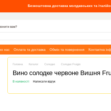
Безкоштовна доставка молдавських та італійських вин від 1
вонити вам?
ро нас
Оплата та доставка
Обмін та повернення
Контактна ін
Головна
Каталог
Солодке
Солодке Fruigio
Вино солодке червоне Вишня Fru
В наявності
Написати відгук