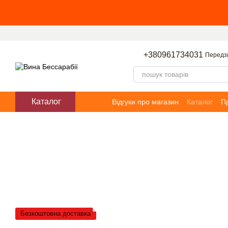
Перейти до основного контенту
+380961734031
Передз
Каталог
Відгуки про магазин
Каталог
П
Безкоштовна доставка