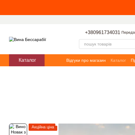
Перейти до основного контенту
+380961734031
Передз
Каталог
Відгуки про магазин
Каталог
П
Акційна ціна