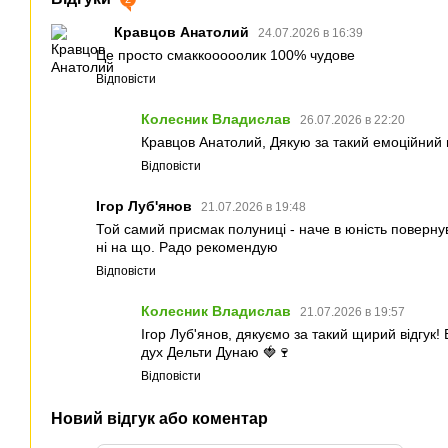
Кравцов Анатолий
24.07.2026 в 16:39
Це просто смаккооооолик 100% чудове
Відповісти
Колесник Владислав
26.07.2026 в 22:20
Кравцов Анатолий, Дякую за такий емоційний 
Відповісти
Ігор Луб'янов
21.07.2026 в 19:48
Той самий присмак полуниці - наче в юність поверну
ні на що. Радо рекомендую
Відповісти
Колесник Владислав
21.07.2026 в 19:57
Ігор Луб'янов, дякуємо за такий щирий відгук
дух Дельти Дунаю 🍓🍷
Відповісти
Новий відгук або коментар