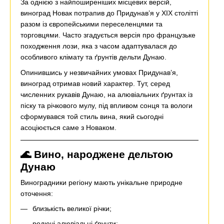
За однією з найпоширеніших місцевих версій,
виноград Новак потрапив до Придунав’я у XIX столітті
разом із європейськими переселенцями та
торговцями. Часто згадується версія про французьке
походження лози, яка з часом адаптувалася до
особливого клімату та ґрунтів дельти Дунаю.
Опинившись у незвичайних умовах Придунав’я,
виноград отримав новий характер. Тут, серед
численних рукавів Дунаю, на алювіальних ґрунтах із
піску та річкового мулу, під впливом сонця та вологи
сформувався той стиль вина, який сьогодні
асоціюється саме з Новаком.
🌊 Вино, народжене дельтою
Дунаю
Виноградники регіону мають унікальне природне
оточення:
близькість великої річки;
родючі алювіальні ґрунти;