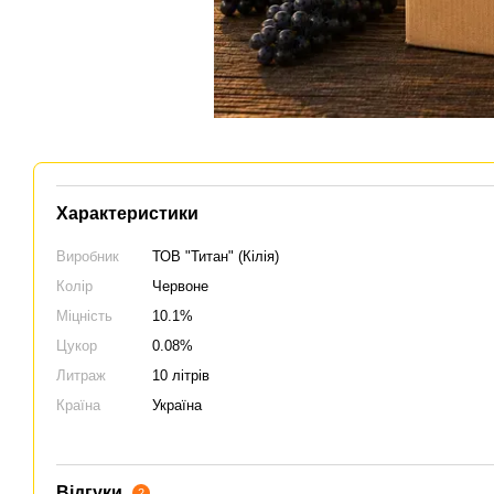
Характеристики
Виробник
ТОВ "Титан" (Кілія)
Колір
Червоне
Міцність
10.1%
Цукор
0.08%
Литраж
10 літрів
Країна
Україна
Відгуки
2