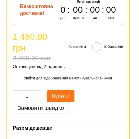
До кінця акції
Безкоштовна
0
00
00
00
доставка!
дні
години
хв
сек
1 480.00
грн
Порівняти
В бажання
2 000.00 грн
Оптові ціни від 2 одиниць
Увійти
для відображення накопичувальної знижки
%
Купити
Замовити швидко
Разом дешевше
Разом