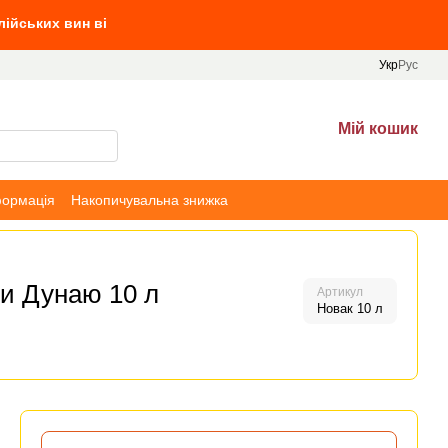
д 10 л вин, та Villa Tinta від 690 грн
Укр
Рус
Мій кошик
формація
Накопичувальна знижка
ти Дунаю 10 л
Артикул
Новак 10 л