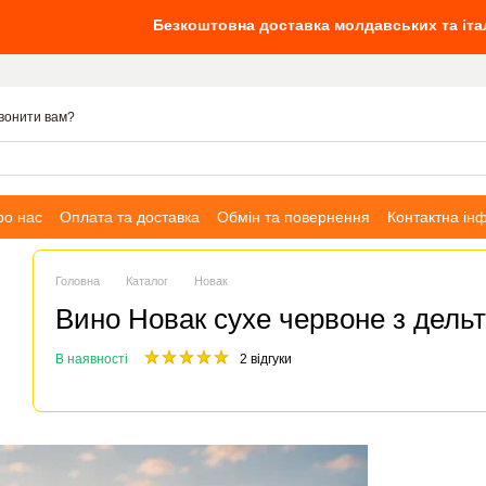
Безкоштовна доставка молдавських та італійських вин ві
вонити вам?
ро нас
Оплата та доставка
Обмін та повернення
Контактна ін
Головна
Каталог
Новак
Вино Новак сухе червоне з дель
В наявності
2 відгуки