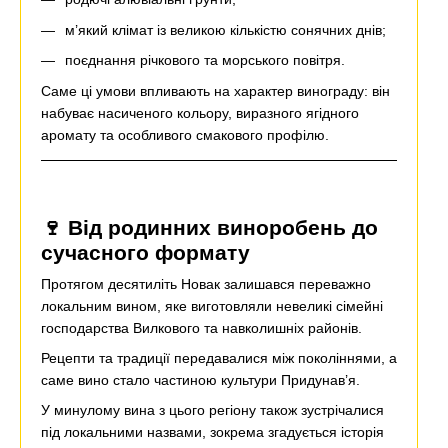
м’який клімат із великою кількістю сонячних днів;
поєднання річкового та морського повітря.
Саме ці умови впливають на характер винограду: він
набуває насиченого кольору, виразного ягідного
аромату та особливого смакового профілю.
🍷 Від родинних виноробень до
сучасного формату
Протягом десятиліть Новак залишався переважно
локальним вином, яке виготовляли невеликі сімейні
господарства Вилкового та навколишніх районів.
Рецепти та традиції передавалися між поколіннями, а
саме вино стало частиною культури Придунав’я.
У минулому вина з цього регіону також зустрічалися
під локальними назвами, зокрема згадується історія