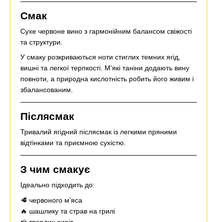
Смак
Сухе червоне вино з гармонійним балансом свіжості
та структури.
У смаку розкриваються ноти стиглих темних ягід,
вишні та легкої терпкості. М’які таніни додають вину
повноти, а природна кислотність робить його живим і
збалансованим.
Післясмак
Тривалий ягідний післясмак із легкими пряними
відтінками та приємною сухістю.
З чим смакує
Ідеально підходить до:
🥩 червоного м’яса
🔥 шашлику та страв на грилі
🧀 твердих сирів