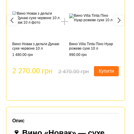
Вино Новак з дельти Дунаю
Вино Villa Tinta Піно Нуар
Вино Нов
сухе червоне 10 л
рожеве сухе 10 л
сухе чер
1 480.00 грн
990.00 грн
1 480.00
2 270.00 грн
2 27
2 470.00 грн
Купити
Опис
🍷 Вино «Новак» — сухе