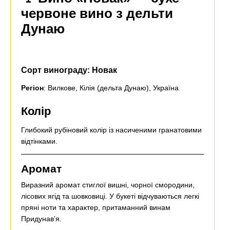
червоне вино з дельти
Дунаю
С
орт винограду: Новак
Регіон
: Вилкове, Кілія (дельта Дунаю), Україна
Колір
Глибокий рубіновий колір із насиченими гранатовими
відтінками.
Аромат
Виразний аромат стиглої вишні, чорної смородини,
лісових ягід та шовковиці. У букеті відчуваються легкі
пряні ноти та характер, притаманний винам
Придунав’я.