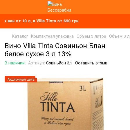
 от 10 л, и Villa Tinta от 690 грн
Каталог
Компактная упаковка
Объем 3 литра
Объем 3 ли
Вино Villa Tinta Совиньон Блан
белое сухое 3 л 13%
В наличии
Артикул:
Совіньйон 3л
Оставить отзыв
Акционная цена