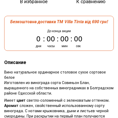
В избранное
К сравнению
Безкоштовна доставка ТМ Villa Tinta від 690 грн!
До конца акции
0
00
00
00
дни
часы
мин
сек
Описание
Вино натуральное ординарное столовое сухое сортовое
белое
Изготовлен из винограда сорта Совиньон Блан,
выращенного на собственных виноградниках в Болградском
районе Одесской области.
Имеет
цвет
светло-соломенный с зеленоватым оттенком.
Аромат
сложен, свойственный использованному сорту
винограда. С нотами крыжовника, дыни и листьев черной
смородины. При раскрытии на первый план получаются