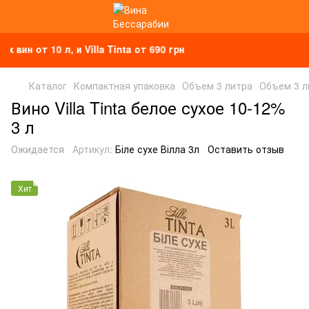
 от 10 л, и Villa Tinta от 690 грн
Каталог
Компактная упаковка
Объем 3 литра
Объем 3 ли
Вино Villa Tinta белое сухое 10-12%
3 л
Ожидается
Артикул:
Біле сухе Вілла 3л
Оставить отзыв
Хит