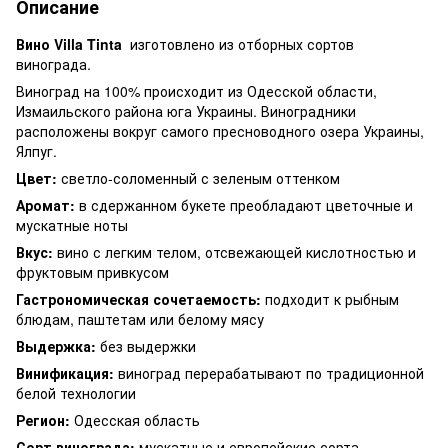
Описание
Вино Villa Tinta
изготовлено из отборных сортов
винограда.
Виноград на 100% происходит из Одесской области,
Измаильского района юга Украины. Виноградники
расположены вокруг самого пресноводного озера Украины,
Ялпуг.
Цвет:
светло-соломенный с зеленым оттенком
Аромат:
в сдержанном букете преобладают цветочные и
мускатные ноты
Вкус:
вино с легким телом, отсвежающей кислотностью и
фруктовым привкусом
Гастрономическая сочетаемость:
подходит к рыбным
блюдам, паштетам или белому мясу
Выдержка:
без выдержки
Винификация:
виноград перерабатывают по традиционной
белой технологии
Регион:
Одесская область
Сорт винограда:
мускатные и европейские сорта