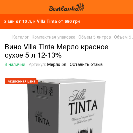
н от 10 л, и Villa Tinta от 690 грн
Каталог
Компактная упаковка
Объем 5 литров
Объем 5 л
Вино Villa Tinta Мерло красное
сухое 5 л 12-13%
В наличии
Артикул:
Мерло 5л
Оставить отзыв
Акционная цена