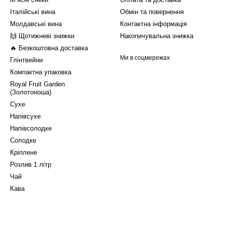
Італійські вина
Обмін та повернення
Молдавські вина
Контактна інформація
🙌 Щотижневі знижки
Накопичувальна знижка
🔥 Безкоштовна доставка
Ми в соцмережах
Глінтвейни
Компактна упаковка
Royal Fruit Garden
(Золотоноша)
Сухе
Напівсухе
Напівсолодке
Солодке
Кріплене
Розлив 1 літр
Чай
Кава