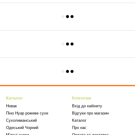
Каталог
Клієнтам
Новак
Вхід до кабінету
Піно Нуар рожеве сухе
Відгуки про магазин
Сухолиманський
Каталог
Одеський Чорний
Про нас
М’ясні снеки
Оплата та доставка