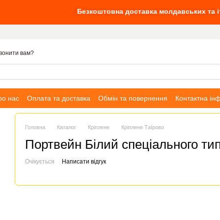
Безкоштовна доставка молдавських та італійських
вонити вам?
ро нас
Оплата та доставка
Обмін та повернення
Контактна ін
Головна
Каталог
Кріплене
Кріплене Таїрово
Портвейн Білий спеціального типу
Очікується
Написати відгук