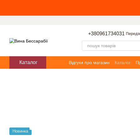
Перейти до основного контенту
+380961734031
Передз
Каталог
Відгуки про магазин
Каталог
П
Новинка