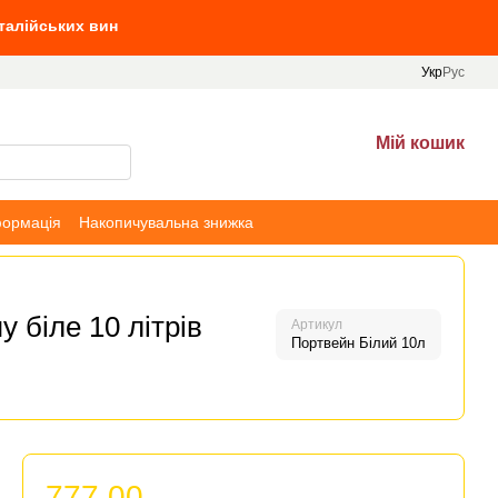
 вин від 10 л вин, та Villa Tinta від 690 грн
Укр
Рус
Мій кошик
формація
Накопичувальна знижка
 біле 10 літрів
Артикул
Портвейн Білий 10л
777.00