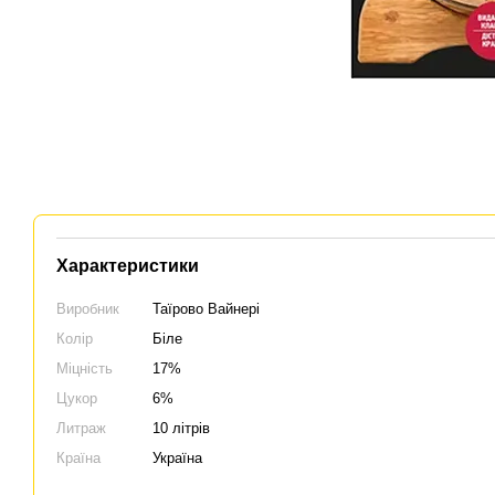
Характеристики
Виробник
Таїрово Вайнері
Колір
Біле
Міцність
17%
Цукор
6%
Литраж
10 літрів
Країна
Україна