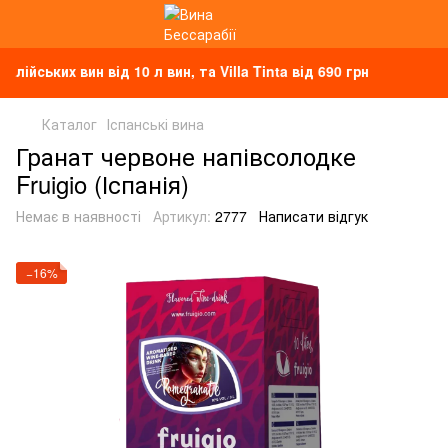
их вин від 10 л вин, та Villa Tinta від 690 грн
Каталог
Іспанські вина
Гранат червоне напівсолодке
Fruigio (Іспанія)
Немає в наявності
Артикул:
2777
Написати відгук
−16%