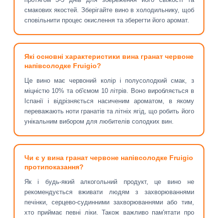
смакових якостей. Зберігайте вино в холодильнику, щоб
сповільнити процес окислення та зберегти його аромат.
Які основні характеристики вина гранат червоне
напівсолодке Fruigio?
Це вино має червоний колір і полусолодкий смак, з
міцністю 10% та об'ємом 10 літрів. Воно виробляється в
Іспанії і відрізняється насиченим ароматом, в якому
переважають ноти гранатів та літніх ягід, що робить його
унікальним вибором для любителів солодких вин.
Чи є у вина гранат червоне напівсолодке Fruigio
протипоказання?
Як і будь-який алкогольний продукт, це вино не
рекомендується вживати людям з захворюваннями
печінки, серцево-судинними захворюваннями або тим,
хто приймає певні ліки. Також важливо пам'ятати про