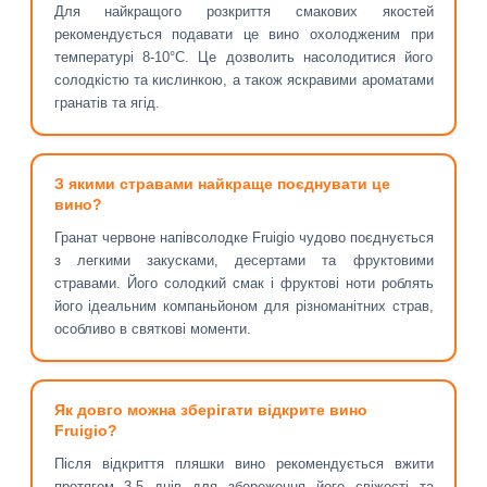
Для найкращого розкриття смакових якостей
рекомендується подавати це вино охолодженим при
температурі 8-10°C. Це дозволить насолодитися його
солодкістю та кислинкою, а також яскравими ароматами
гранатів та ягід.
З якими стравами найкраще поєднувати це
вино?
Гранат червоне напівсолодке Fruigio чудово поєднується
з легкими закусками, десертами та фруктовими
стравами. Його солодкий смак і фруктові ноти роблять
його ідеальним компаньйоном для різноманітних страв,
особливо в святкові моменти.
Як довго можна зберігати відкрите вино
Fruigio?
Після відкриття пляшки вино рекомендується вжити
протягом 3-5 днів для збереження його свіжості та