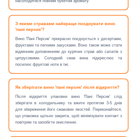
насолодитися повним букетом аромату.
З якими стравами найкраще поєднувати вино
'пані персик'?
Вино 'Пані Персик' прекрасно поєднується з десертами,
фруктами та легкими закусками. Воно також може стати
відмінним доповненням до курячих страв або салатів з
цитрусовими. Солодкий смак вина підкреслює та
посилює фруктові ноти в їжі.
Як зберігати вино 'пані персик' після відкриття?
Після відкриття упаковки вино 'Пані Персик' слід
зберігати в холодильнику та вжити протягом 3-5 днів
для збереження його смакових якостей. Переконайтеся,
що упаковка щільно закрита, щоб мінімізувати контакт з
повітрям та запобігти окисленню.