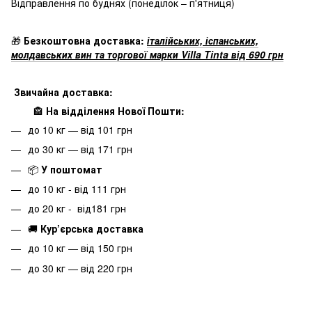
Відправлення по буднях
(понеділок – п'ятниця)
🎁
Безкоштовна доставка:
італійських, іспанських,
молдавських вин та торгової марки Villa Tinta від 690 грн
Звичайна доставка:
🏤
На відділення Нової Пошти:
до 10 кг — від 101 грн
до 30 кг — від 171 грн
📦
У поштомат
до 10 кг - від 111 грн
до 20 кг - від181 грн
🚚
Кур’єрська доставка
до 10 кг — від 150 грн
до 30 кг — від 220 грн