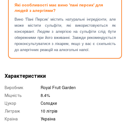
Які особливості має вино 'пані персик' для
людей з алергіями?
Вино 'Пані Персик' містить натуральні інгредієнти, але
може містити сульфіти, які використовуються як
консервант. Людям з алергією на сульфіти слід бути
обережними при його вживанні. Завжди рекомендується
проконсультуватися з лікарем, якщо у вас є схильність
до алергічних реакцій на алкогольні напої.
Характеристики
Виробник
Royal Fruit Garden
Міцність
8.4%
Цукор
Солодке
Литраж
10 літрів
Країна
Україна