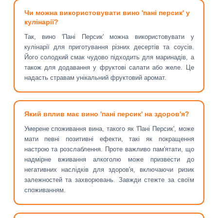
Чи можна використовувати вино 'пані персик' у
кулінарії?
Так, вино 'Пані Персик' можна використовувати у
кулінарії для приготування різних десертів та соусів.
Його солодкий смак чудово підходить для маринадів, а
також для додавання у фруктові салати або желе. Це
надасть стравам унікальний фруктовий аромат.
Який вплив має вино 'пані персик' на здоров'я?
Умерене споживання вина, такого як 'Пані Персик', може
мати певні позитивні ефекти, такі як покращення
настрою та розслаблення. Проте важливо пам'ятати, що
надмірне вживання алкоголю може призвести до
негативних наслідків для здоров'я, включаючи ризик
залежностей та захворювань. Завжди стежте за своїм
споживанням.