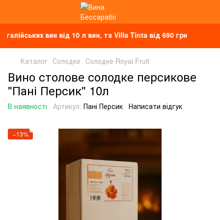
ких вин від 10 л вин, та Villa Tinta від 690 грн
Каталог
Солодке
Солодке Royal Fruit
Вино столове солодке персикове
"Пані Персик" 10л
В наявності
Артикул:
Пані Персик
Написати відгук
−13%