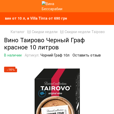
 от 10 л, и Villa Tinta от 690 грн
Каталог
🙌 Скидки недели
🙌 Скидки недели Таїрово
Вино Таирово Черный Граф
красное 10 литров
В наличии
Артикул:
Чорний Граф 10л
Оставить отзыв
−16%