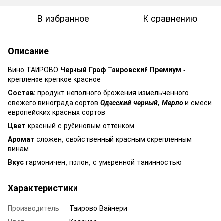
В избранное
К сравнению
Описание
Вино ТАИРОВО
Черный Граф Таировский Премиум
-
крепленое крепкое красное
Состав
: продукт неполного брожения измельченного
свежего винограда сортов
Одесский черный,
Мерло
и смеси
европейских красных сортов
Цвет
красный с рубиновым оттенком
Аромат
сложен, свойственный красным скрепленным
винам
Вкус
гармоничен, полон, с умеренной танинностью
Характеристики
Производитель
Таирово Вайнери
Цвет
Красное