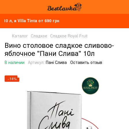
и Villa Tinta от 690 грн
Каталог
Сладкое
Сладкое Royal Fruit
Вино столовое сладкое сливово-
яблочное "Пани Слива" 10л
В наличии
Артикул:
Пані Слива
Оставить отзыв
−14%