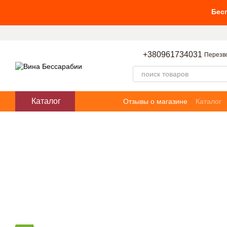
Перейти к основному контенту
Бесплатная дос
+380961734031
Перезв
Каталог
Отзывы о магазине
Каталог