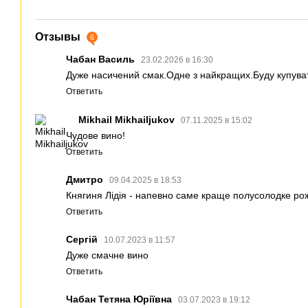
Отзывы
6
Чабан Василь
23.02.2026 в 16:30
Дуже насичений смак.Одне з найкращих.Буду купува
Ответить
Mikhail Mikhailjukov
07.11.2025 в 15:02
Чудове вино!
Ответить
Дмитро
09.04.2025 в 18:53
Княгиня Лідія - напевно саме краще полусолодке рож
Ответить
Сергій
10.07.2023 в 11:57
Дуже смачне вино
Ответить
Чабан Тетяна Юріївна
03.07.2023 в 19:12