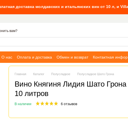
тавка молдавских и итальянских вин от 10 л, и Villa Tinta от 6
онить вам?
О нас
Оплата и доставка
Обмен и возврат
Контактная инфо
Главная
Каталог
Полусладкое
Полусладкое Шато Грона
Вино Княгиня Лидия Шато Грона
10 литров
В наличии
6 отзывов