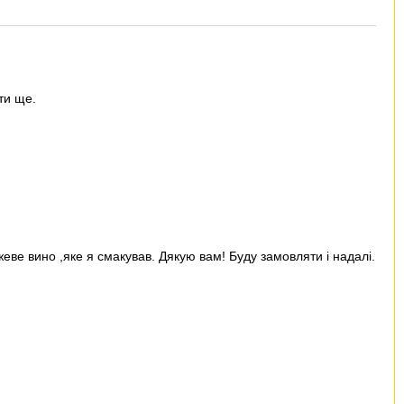
ти ще.
еве вино ,яке я смакував. Дякую вам! Буду замовляти і надалі.