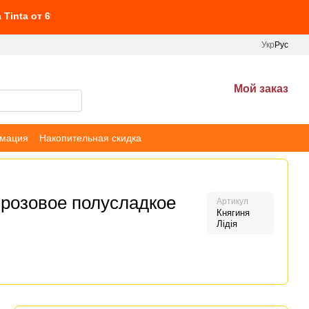
90 грн
Укр
Рус
Мой заказ
рмация
Накопительная скидка
 розовое полусладкое
Артикул
Княгиня
Лідія