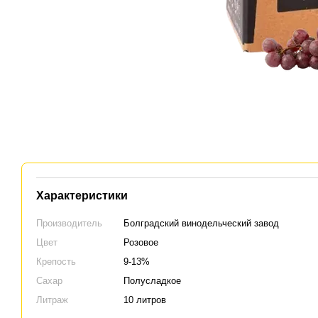
Характеристики
Производитель
Болградский винодельческий завод
Цвет
Розовое
Крепость
9-13%
Сахар
Полусладкое
Литраж
10 литров