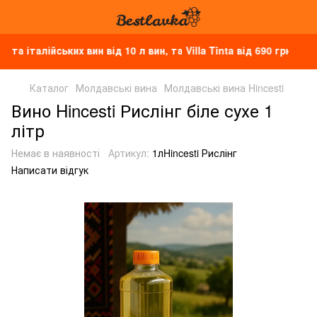
талійських вин від 10 л вин, та Villa Tinta від 690 грн
Каталог
Молдавські вина
Молдавські вина Hincesti
Вино Hincesti Рислінг біле сухе 1
літр
Немає в наявності
Артикул:
1лHincesti Рислінг
Написати відгук