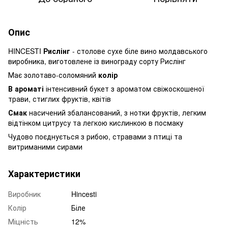
Опис
HINCESTI
Рислінг
- столове сухе біле вино молдавського
виробника, виготовлене із винограду сорту Рислінг
Має золотаво-соломяний
колір
В ароматі
інтенсивний букет з ароматом свіжоскошеної
трави, стиглих фруктів, квітів
Смак
насичений збалансований, з нотки фруктів, легким
відтінком цитрусу та легкою кислинкою в посмаку
Чудово поєднується з рибою, стравами з птиці та
витриманими сирами
Характеристики
Виробник
Hincesti
Колір
Біле
Міцність
12%